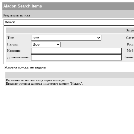
Aladon.Search.Items
Результаты поиска
Поиск
Запр
Тип:
Слот:
Натура:
Раса
Название:
Моб
Дополнительно:
Лимит
Условия поиска: не заданы
Вероятно вы попали сюда через закладку.
Введите условия запроса и нажмите кнопку "Искать".