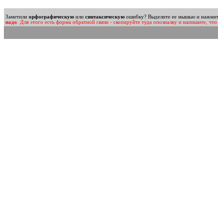
Заметили
орфографическую
или
синтаксическую
ошибку? Выделите ее мышью и нажмите 
надо
. Для этого есть форма обратной связи - скопируйте туда опозналку и напишите, что