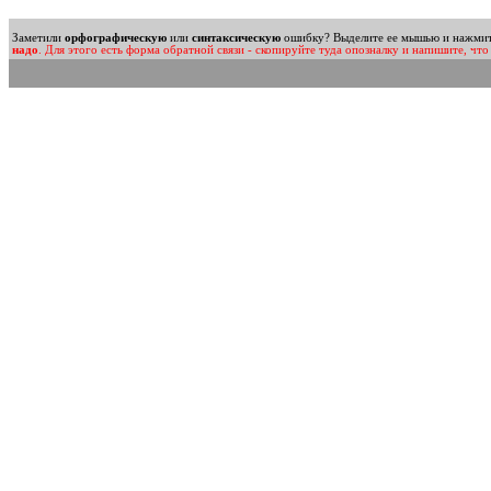
Заметили
орфографическую
или
синтаксическую
ошибку? Выделите ее мышью и нажмите 
надо
. Для этого есть форма обратной связи - скопируйте туда опозналку и напишите, что