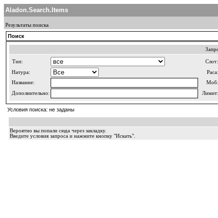
Aladon.Search.Items
Результаты поиска
Поиск
Запр
Тип:
Слот:
Натура:
Раса
Название:
Моб
Дополнительно:
Лимит
Условия поиска: не заданы
Вероятно вы попали сюда через закладку.
Введите условия запроса и нажмите кнопку "Искать".