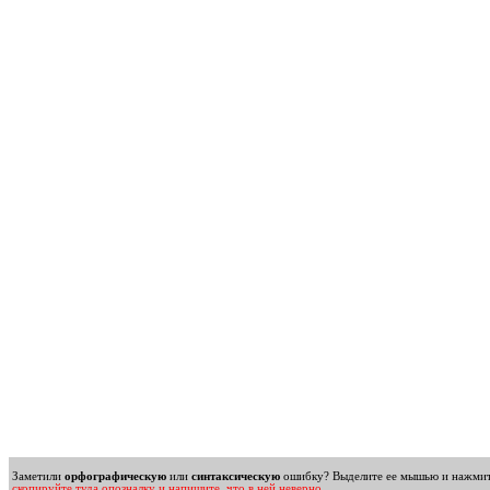
Заметили
орфографическую
или
синтаксическую
ошибку? Выделите ее мышью и нажмите 
скопируйте туда опозналку и напишите, что в ней неверно.