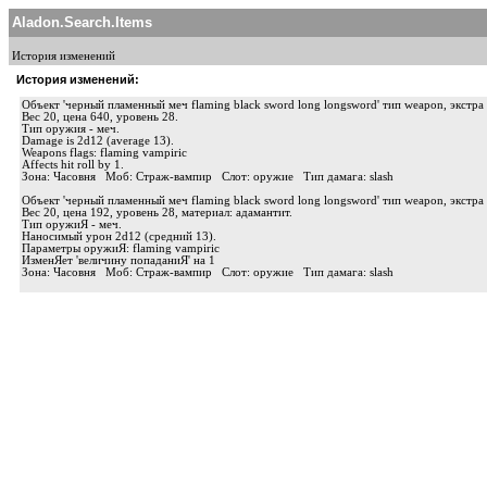
Aladon.Search.Items
История изменений
История изменений:
Объект 'черный пламенный меч flaming black sword long longsword' тип weapon, экстра e
Вес 20, цена 640, уровень 28.
Тип оружия - меч.
Damage is 2d12 (average 13).
Weapons flags: flaming vampiric
Affects hit roll by 1.
Зона: Часовня Моб: Страж-вампир Слот: оружие Тип дамага: slash
Объект 'черный пламенный меч flaming black sword long longsword' тип weapon, экстра e
Вес 20, цена 192, уровень 28, материал: адамантит.
Тип оружиЯ - меч.
Наносимый урон 2d12 (средний 13).
Параметры оружиЯ: flaming vampiric
ИзменЯет 'величину попаданиЯ' на 1
Зона: Часовня Моб: Страж-вампир Слот: оружие Тип дамага: slash