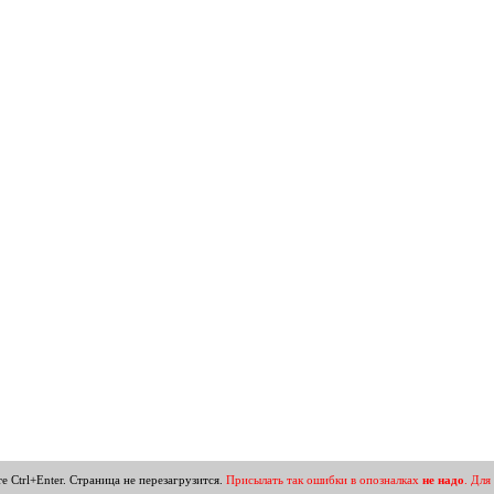
Ctrl+Enter. Страница не перезагрузится.
Присылать так ошибки в опозналках
не надо
. Для