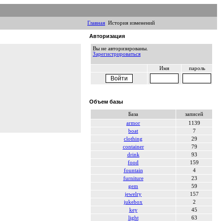
Главная
История изменений
Авторизация
Вы не авторизированы.
Зарегистрироваться
Имя
пароль
Объем базы
База
записей
armor
1139
boat
7
clothing
29
container
79
drink
93
food
159
fountain
4
furniture
23
gem
59
jewelry
157
jukebox
2
key
45
light
63