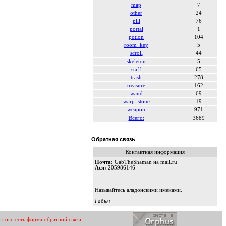
map
7
other
24
pill
76
portal
1
potion
104
room_key
5
scroll
44
skeleton
5
staff
65
trash
278
treasure
162
wand
69
warp_stone
19
weapon
971
Всего:
3689
Обратная связь
Контактная информация
Почта:
GabTheShaman на mail.ru
Ася:
205986146
Называйтесь аладонскими именами.
Габыч
 этого есть форма обратной связи -